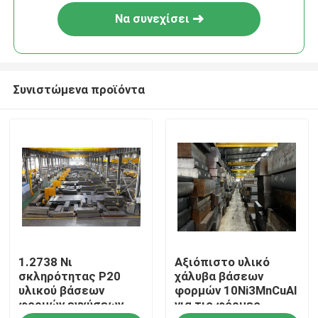
Να συνεχίσει
Συνιστώμενα προϊόντα
Αρχική Σελίδα
1.2738 Νι
Αξιόπιστο υλικό
Προϊόντα
σκληρότητας P20
χάλυβα βάσεων
υλικού βάσεων
φορμών 10Ni3MnCuAl
φορμών εγχύσεων
για τις φόρμες
Βίντεο