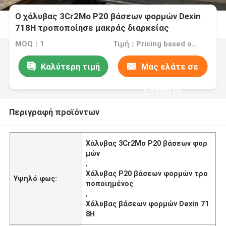
Ο χάλυβας 3Cr2Mo P20 βάσεων φορμών Dexin
718H τροποποίησε μακράς διαρκείας
MOQ：1
Τιμή：Pricing based on weight and material
Καλύτερη τιμή
Μας ελάτε σε
επαφή με
Περιγραφή προϊόντων
Χάλυβας 3Cr2Mo P20 βάσεων φορ
μών
,
Χάλυβας P20 βάσεων φορμών τρο
Υψηλό φως:
ποποιημένος
,
Χάλυβας βάσεων φορμών Dexin 71
8H