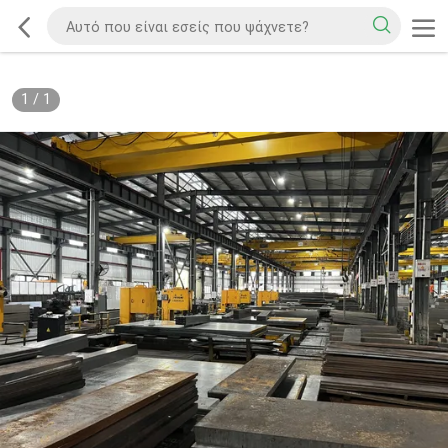
1
/
1