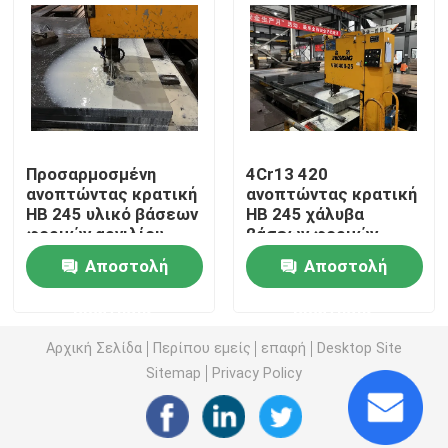
Μέρη σχηματοποίησης εγχύσεων
Πλαστικά μέρη φορμών
Προσαρμοσμένη
4Cr13 420
Ειδικά πιάτα βάσεων φορμών
ανοπτώντας κρατική
ανοπτώντας κρατική
HB 245 υλικό βάσεων
HB 245 χάλυβα
φορμών αργιλίου
βάσεων φορμών
Χάλυβας βάσεων φορμών
αντιδιαβρωτικό
ξύλινη περίπτωση
Αποστολή
Αποστολή
για την εύκολη
μεταφορά
Υλικό βάσεων φορμών
ερώτησης
ερώτησης
Αρχική Σελίδα
Περίπου εμείς
επαφή
Desktop Site
Sitemap
Privacy Policy